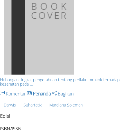
Hubungan tingkat pengetahuan tentang perilaku mrokok terhadap
kesehatan pada …
Komentar
Penanda
Bagikan
Darwis
Suhartatik
Mardiana Soleman
Edisi
-
ISBN/ISSN