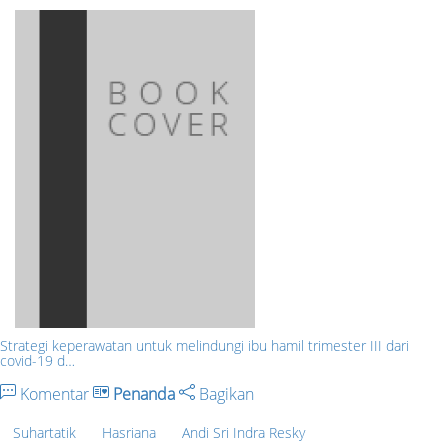
Strategi keperawatan untuk melindungi ibu hamil trimester III dari
covid-19 d…
Komentar
Penanda
Bagikan
Suhartatik
Hasriana
Andi Sri Indra Resky