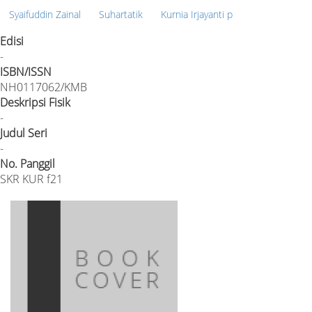
Syaifuddin Zainal
Suhartatik
Kurnia Irjayanti p
Edisi
-
ISBN/ISSN
NH0117062/KMB
Deskripsi Fisik
-
Judul Seri
-
No. Panggil
SKR KUR f21