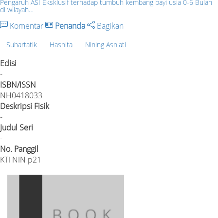
Pengaruh ASI Eksklusif terhadap tumbuh kembang bayi usia 0-6 Bulan
di wilayah…
Komentar
Penanda
Bagikan
Suhartatik
Hasnita
Nining Asniati
Edisi
-
ISBN/ISSN
NH0418033
Deskripsi Fisik
-
Judul Seri
-
No. Panggil
KTI NIN p21