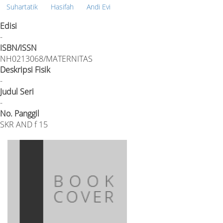
Suhartatik
Hasifah
Andi Evi
Edisi
-
ISBN/ISSN
NH0213068/MATERNITAS
Deskripsi Fisik
-
Judul Seri
-
No. Panggil
SKR AND f 15