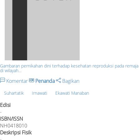
Gambaran pernikahan dini terhadap kesehatan reproduksi pada remaja
di wilayah…
Komentar
Penanda
Bagikan
Suhartatik
Irnawati
Ekawati Manaban
Edisi
-
ISBN/ISSN
NH0418010
Deskripsi Fisik
-