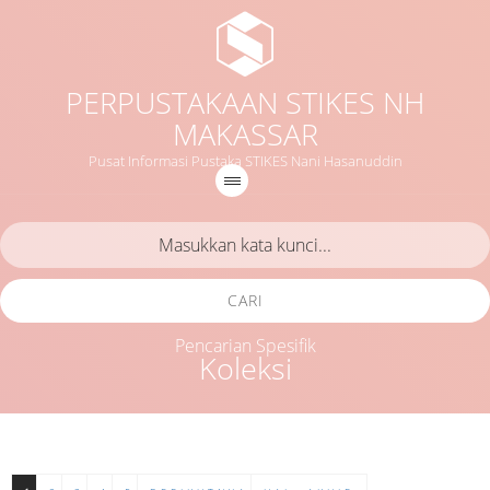
PERPUSTAKAAN STIKES NH
MAKASSAR
Pusat Informasi Pustaka STIKES Nani Hasanuddin
CARI
Pencarian Spesifik
Koleksi