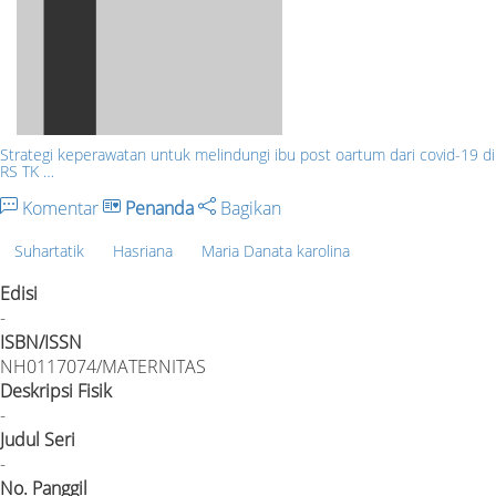
Strategi keperawatan untuk melindungi ibu post oartum dari covid-19 di
RS TK …
Komentar
Penanda
Bagikan
Suhartatik
Hasriana
Maria Danata karolina
Edisi
-
ISBN/ISSN
NH0117074/MATERNITAS
Deskripsi Fisik
-
Judul Seri
-
No. Panggil