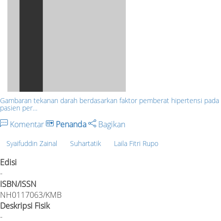
Gambaran tekanan darah berdasarkan faktor pemberat hipertensi pada
pasien per…
Komentar
Penanda
Bagikan
Syaifuddin Zainal
Suhartatik
Laila Fitri Rupo
Edisi
-
ISBN/ISSN
NH0117063/KMB
Deskripsi Fisik
-