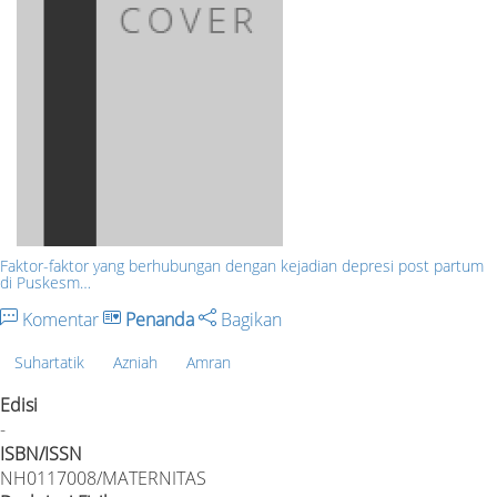
Faktor-faktor yang berhubungan dengan kejadian depresi post partum
di Puskesm…
Komentar
Penanda
Bagikan
Suhartatik
Azniah
Amran
Edisi
-
ISBN/ISSN
NH0117008/MATERNITAS