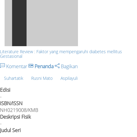
Literature Review : Faktor yang mempengaruhi diabetes mellitus
Gestasional
Komentar
Penanda
Bagikan
Suhartatik
Rusni Mato
Aspilayuli
Edisi
-
ISBN/ISSN
NH0219008/KMB
Deskripsi Fisik
-
Judul Seri
-