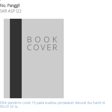
No. Panggil
SKR ASP l22
Efek pandemi covid-19 pada kualitas perawatan darurat ibu hamil di
RSUD Dr la…