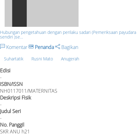
Hubungan pengetahuan dengan perilaku sadari (Pemeriksaan payudara
sendiri )se…
Komentar
Penanda
Bagikan
Suhartatik
Rusni Mato
Anugerah
Edisi
-
ISBN/ISSN
NH0117011/MATERNITAS
Deskripsi Fisik
-
Judul Seri
-
No. Panggil
SKR ANU h21