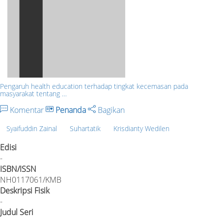
Pengaruh health education terhadap tingkat kecemasan pada
masyarakat tentang …
Komentar
Penanda
Bagikan
Syaifuddin Zainal
Suhartatik
Krisdianty Wedilen
Edisi
-
ISBN/ISSN
NH0117061/KMB
Deskripsi Fisik
-
Judul Seri