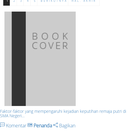
1
2
3
4
5
BERIKUTNYA
HAL. AKHIR
Faktor-faktor yang mempengaruhi kejadian keputihan remaja putri di
SMA Negeri…
Komentar
Penanda
Bagikan