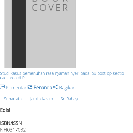
Studi kasus pemenuhan rasa nyaman nyeri pada ibu post op sectio
caesarea di R…
Komentar
Penanda
Bagikan
Suhartatik
Jamila Kasim
Sri Rahayu
Edisi
-
ISBN/ISSN
NH0317032