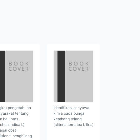
gkat pengetahuan
Identifikasi senyawa
yarakat tentang
kimia pada bunga
n beluntas
kembang telang
chea indica l.)
(clitoria ternatea l. flos)
agai obat
disional penghilang