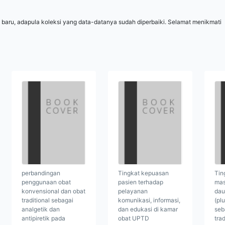
 baru, adapula koleksi yang data-datanya sudah diperbaiki. Selamat menikmati
perbandingan
Tingkat kepuasan
Tin
penggunaan obat
pasien terhadap
mas
konvensional dan obat
pelayanan
dau
traditional sebagai
komunikasi, informasi,
(plu
analgetik dan
dan edukasi di kamar
seb
antipiretik pada
obat UPTD
tra