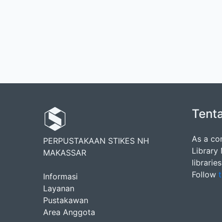
Tent
As a co
PERPUSTAKAAN STIKES NH
Library
MAKASSAR
librarie
Follow
t
Informasi
Layanan
Pustakawan
Area Anggota