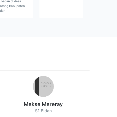
 badan di desa
atong kabupaten
alar
Mekse Mereray
S1 Bidan