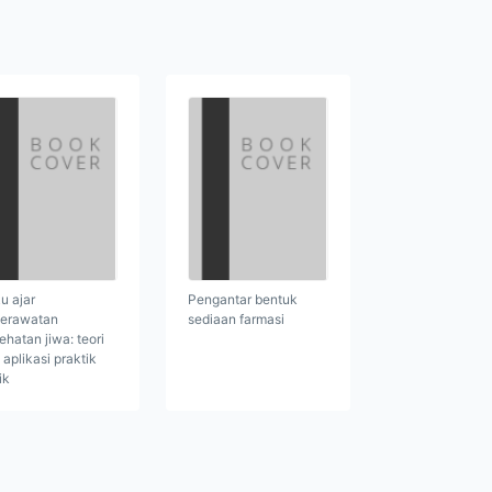
u ajar
Pengantar bentuk
erawatan
sediaan farmasi
ehatan jiwa: teori
 aplikasi praktik
ik