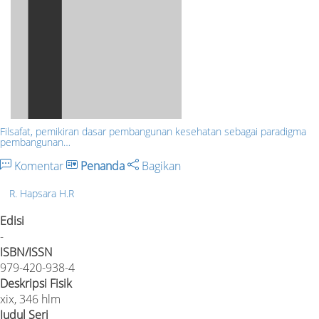
Filsafat, pemikiran dasar pembangunan kesehatan sebagai paradigma
pembangunan…
Komentar
Penanda
Bagikan
R. Hapsara H.R
Edisi
-
ISBN/ISSN
979-420-938-4
Deskripsi Fisik
xix, 346 hlm
Judul Seri