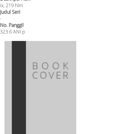
ix, 219 hlm
Judul Seri
-
No. Panggil
323.6 ANI p