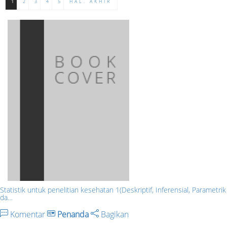
1
2
3
4
5
HAL. AKHIR
Statistik untuk penelitian kesehatan 1(Deskriptif, Inferensial, Parametrik
da…
Komentar
Penanda
Bagikan