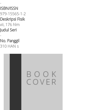
-
ISBN/ISSN
979-15565-1-2
Deskripsi Fisik
vii, 176 hlm
Judul Seri
-
No. Panggil
310 HAN s