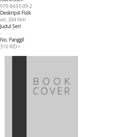
979-8433-09-2
Deskripsi Fisik
viii, 304 hlm
Judul Seri
-
No. Panggil
310 RID r