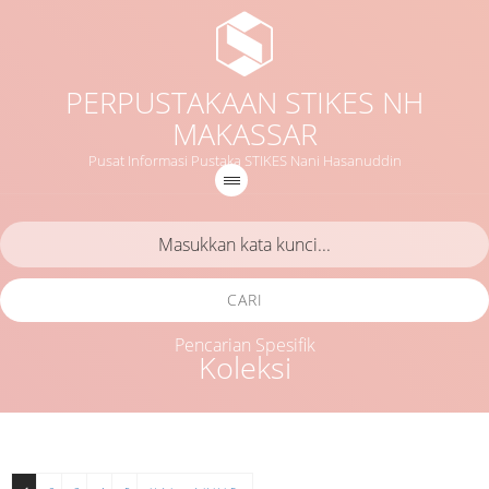
PERPUSTAKAAN STIKES NH
MAKASSAR
Pusat Informasi Pustaka STIKES Nani Hasanuddin
CARI
Pencarian Spesifik
Koleksi