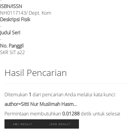
ISBN/ISSN
NH0117143/ Dept. Kom
Deskripsi Fisik
-
Judul Seri
-
No. Panggil
SKR SIT a22
Hasil Pencarian
Ditemukan
1
dari pencarian Anda melalui kata kunci:
author=Sitti Nur Muslimah Hasm...
Permintaan membutuhkan
0.01288
detik untuk selesai
XML RESULT
JSON RESULT