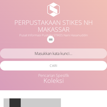
PERPUSTAKAAN STIKES NH
MAKASSAR
Pusat Informasi Pustaka STIKES Nani Hasanuddin
CARI
Pencarian Spesifik
Koleksi