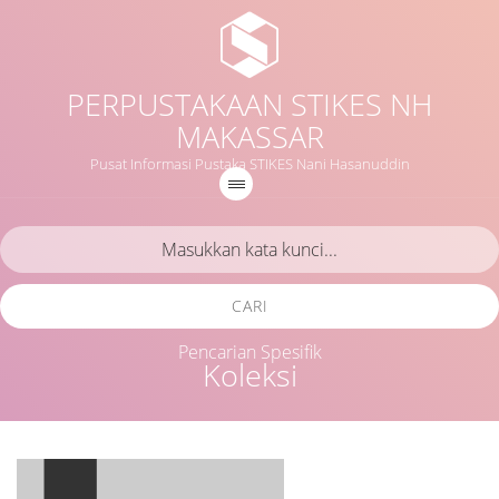
PERPUSTAKAAN STIKES NH
MAKASSAR
Pusat Informasi Pustaka STIKES Nani Hasanuddin
CARI
Pencarian Spesifik
Koleksi