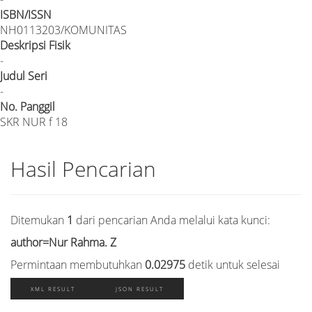
ISBN/ISSN
NH0113203/KOMUNITAS
Deskripsi Fisik
-
Judul Seri
-
No. Panggil
SKR NUR f 18
Hasil Pencarian
Ditemukan
1
dari pencarian Anda melalui kata kunci:
author=Nur Rahma. Z
Permintaan membutuhkan
0.02975
detik untuk selesai
XML RESULT
JSON RESULT