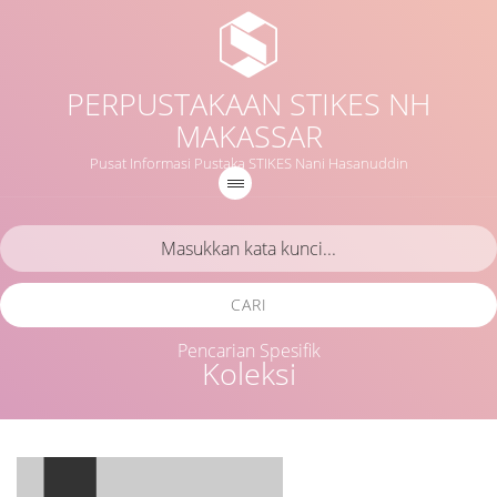
PERPUSTAKAAN STIKES NH
MAKASSAR
Pusat Informasi Pustaka STIKES Nani Hasanuddin
CARI
Pencarian Spesifik
Koleksi