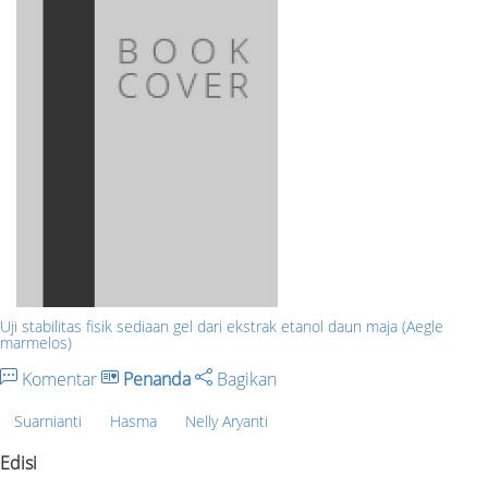
Uji stabilitas fisik sediaan gel dari ekstrak etanol daun maja (Aegle
marmelos)
Komentar
Penanda
Bagikan
Suarnianti
Hasma
Nelly Aryanti
Edisi
-