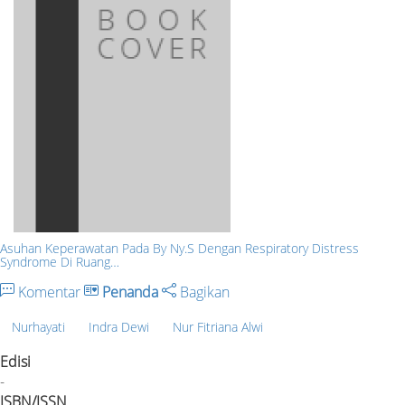
Asuhan Keperawatan Pada By Ny.S Dengan Respiratory Distress
Syndrome Di Ruang…
Komentar
Penanda
Bagikan
Nurhayati
Indra Dewi
Nur Fitriana Alwi
Edisi
-
ISBN/ISSN