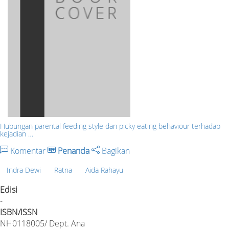
Hubungan parental feeding style dan picky eating behaviour terhadap
kejadian …
Komentar
Penanda
Bagikan
Indra Dewi
Ratna
Aida Rahayu
Edisi
-
ISBN/ISSN
NH0118005/ Dept. Ana