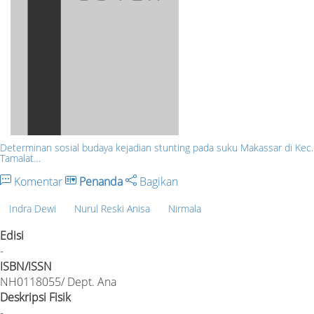
Determinan sosial budaya kejadian stunting pada suku Makassar di Kec.
Tamalat…
Komentar
Penanda
Bagikan
Indra Dewi
Nurul Reski Anisa
Nirmala
Edisi
-
ISBN/ISSN
NH0118055/ Dept. Ana
Deskripsi Fisik
-