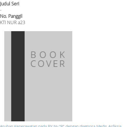
Judul Seri
-
No. Panggil
KTI NUR a23
Asuhan Keperawatan pada BY Ny "R" dengan diagnosa Medis Asfiksia