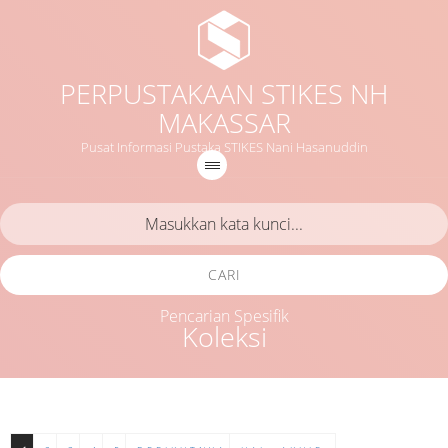
PERPUSTAKAAN STIKES NH
MAKASSAR
Pusat Informasi Pustaka STIKES Nani Hasanuddin
CARI
Pencarian Spesifik
Koleksi