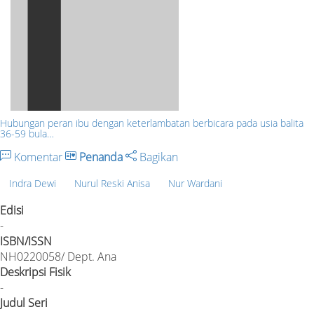
Hubungan peran ibu dengan keterlambatan berbicara pada usia balita
36-59 bula…
Komentar
Penanda
Bagikan
Indra Dewi
Nurul Reski Anisa
Nur Wardani
Edisi
-
ISBN/ISSN
NH0220058/ Dept. Ana
Deskripsi Fisik
-
Judul Seri