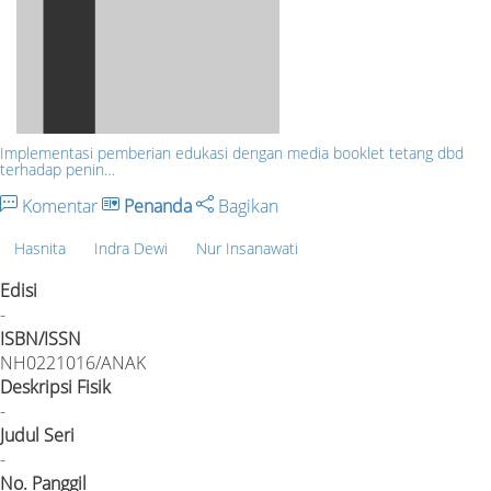
Implementasi pemberian edukasi dengan media booklet tetang dbd
terhadap penin…
Komentar
Penanda
Bagikan
Hasnita
Indra Dewi
Nur Insanawati
Edisi
-
ISBN/ISSN
NH0221016/ANAK
Deskripsi Fisik
-
Judul Seri
-
No. Panggil