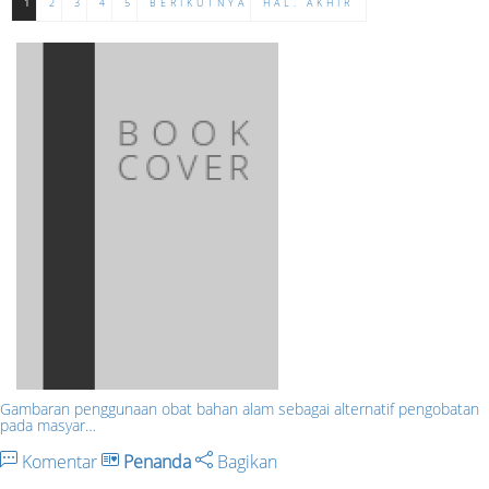
1
2
3
4
5
BERIKUTNYA
HAL. AKHIR
Gambaran penggunaan obat bahan alam sebagai alternatif pengobatan
pada masyar…
Komentar
Penanda
Bagikan