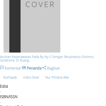
Asuhan Keperawatan Pada By Ny.S Dengan Respiratory Distress
Syndrome Di Ruang…
Komentar
Penanda
Bagikan
Nurhayati
Indra Dewi
Nur Fitriana Alwi
Edisi
-
ISBN/ISSN
-