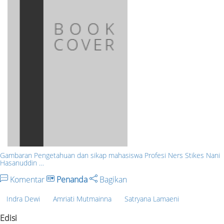
Gambaran Pengetahuan dan sikap mahasiswa Profesi Ners Stikes Nani
Hasanuddin …
Komentar
Penanda
Bagikan
Indra Dewi
Amriati Mutmainna
Satryana Lamaeni
Edisi