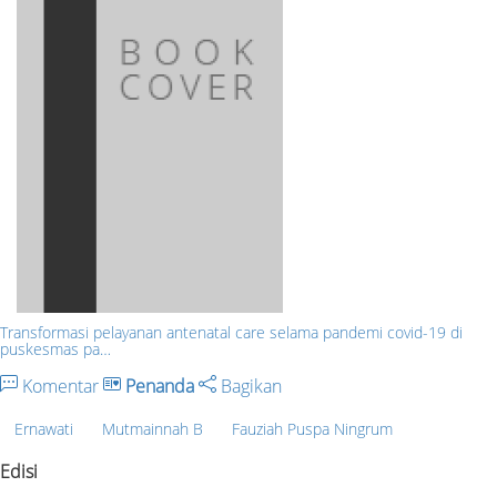
Transformasi pelayanan antenatal care selama pandemi covid-19 di
puskesmas pa…
Komentar
Penanda
Bagikan
Ernawati
Mutmainnah B
Fauziah Puspa Ningrum
Edisi
-