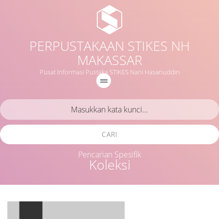
PERPUSTAKAAN STIKES NH
MAKASSAR
Pusat Informasi Pustaka STIKES Nani Hasanuddin
CARI
Pencarian Spesifik
Koleksi