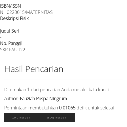
ISBN/ISSN
NH0220015/MATERNITAS
Deskripsi Fisik
-
Judul Seri
-
No. Panggil
SKR FAU t22
Hasil Pencarian
Ditemukan
1
dari pencarian Anda melalui kata kunci:
author=Fauziah Puspa Ningrum
Permintaan membutuhkan
0.01065
detik untuk selesai
XML RESULT
JSON RESULT