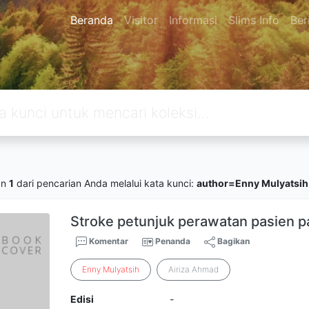
Beranda
Visitor
Informasi
Slims Info
Ber
an
1
dari pencarian Anda melalui kata kunci:
author=Enny Mulyatsih
Stroke petunjuk perawatan pasien p
Komentar
Penanda
Bagikan
Enny
Mulyatsih
Airiza Ahmad
Edisi
-