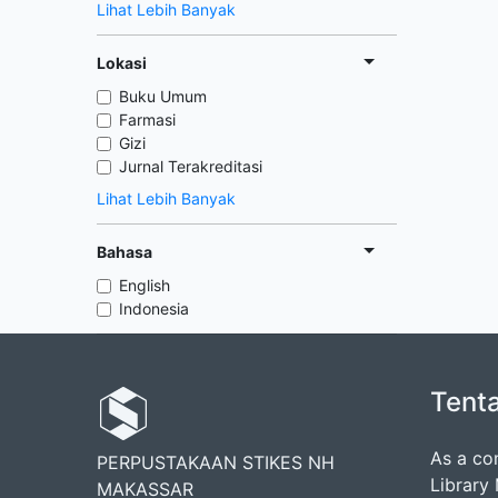
Lihat Lebih Banyak
Lokasi
Buku Umum
Farmasi
Gizi
Jurnal Terakreditasi
Lihat Lebih Banyak
Bahasa
English
Indonesia
Tent
As a co
PERPUSTAKAAN STIKES NH
Library
MAKASSAR