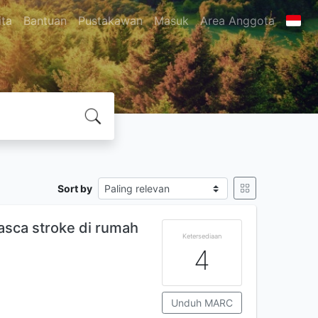
ita
Bantuan
Pustakawan
Masuk
Area Anggota
Sort by
asca stroke di rumah
Ketersediaan
4
Unduh MARC