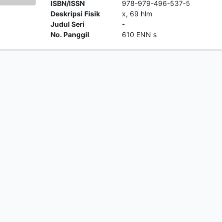
ISBN/ISSN
978-979-496-537-5
Deskripsi Fisik
x, 69 hlm
Judul Seri
-
No. Panggil
610 ENN s