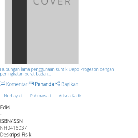
Hubungan lama penggunaan suntik Depo Progestin dengan
peningkatan berat badan…
Komentar
Penanda
Bagikan
Nurhayati
Rahmawati
Arisna Kadir
Edisi
-
ISBN/ISSN
NH0418037
Deskripsi Fisik