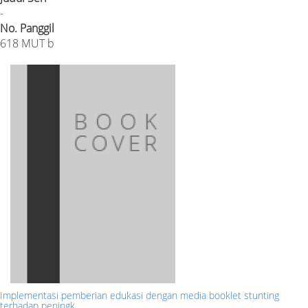
-
No. Panggil
618 MUT b
Implementasi pemberian edukasi dengan media booklet stunting
terhadap peningk…