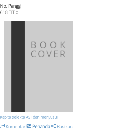
No. Panggil
618 TIT d
Kapita selekta ASI dan menyusui
Komentar
Penanda
Bagikan