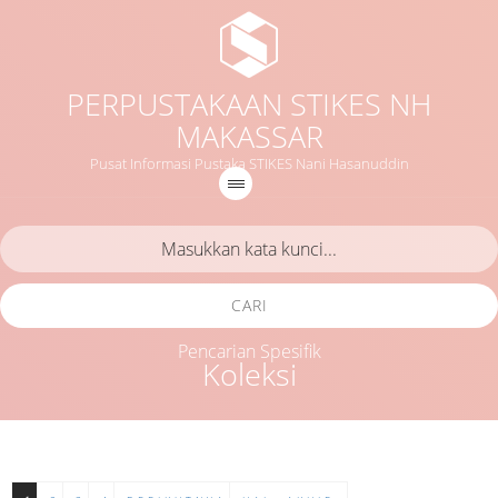
PERPUSTAKAAN STIKES NH
MAKASSAR
Pusat Informasi Pustaka STIKES Nani Hasanuddin
CARI
Pencarian Spesifik
Koleksi