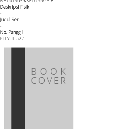
NH0419039/KELUARGA B
Deskripsi Fisik
-
Judul Seri
-
No. Panggil
KTI YUL a22