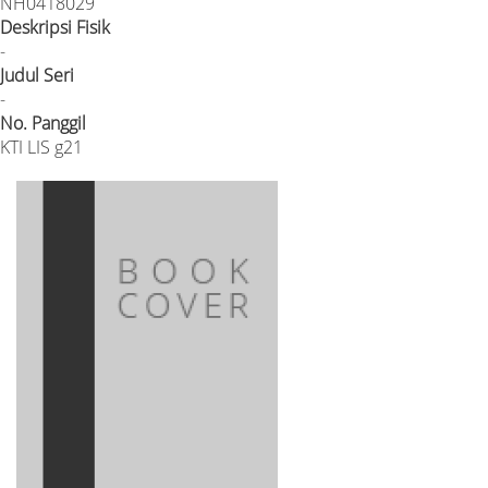
NH0418029
Deskripsi Fisik
-
Judul Seri
-
No. Panggil
KTI LIS g21