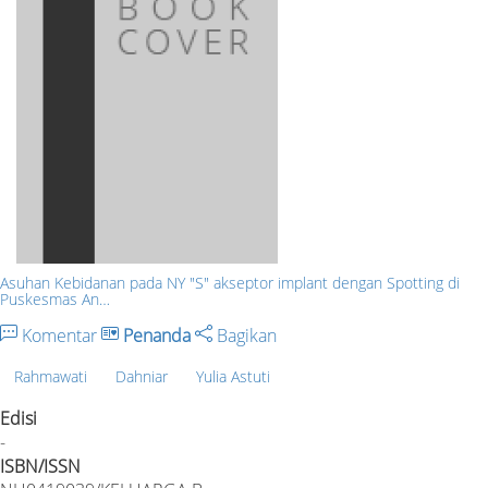
Asuhan Kebidanan pada NY "S" akseptor implant dengan Spotting di
Puskesmas An…
Komentar
Penanda
Bagikan
Rahmawati
Dahniar
Yulia Astuti
Edisi
-
ISBN/ISSN