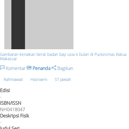
Gambaran kenaikan berat badan bayi usia 6 bulan di Puskesmas Batua
Makassar
Komentar
Penanda
Bagikan
Rahmawati
Hasnaeni
ST Jawiah
Edisi
-
ISBN/ISSN
NH0418047
Deskripsi Fisik
-
Judul Seri