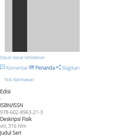
Dasar-dasar kebidanan
Komentar
Penanda
Bagikan
Titik Rahmawati
Edisi
-
ISBN/ISSN
978-602-8963-21-3
Deskripsi Fisik
viii, 316 hlm
Judul Seri
-