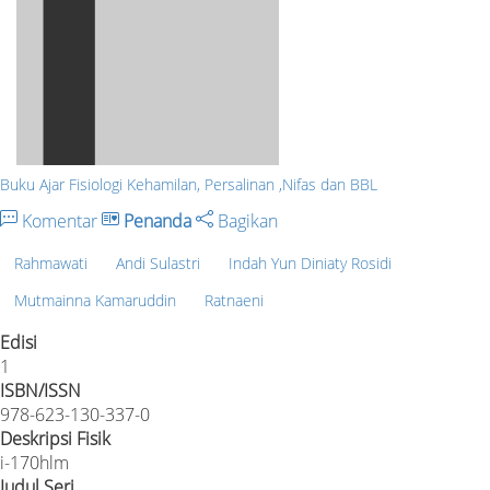
Buku Ajar Fisiologi Kehamilan, Persalinan ,Nifas dan BBL
Komentar
Penanda
Bagikan
Rahmawati
Andi Sulastri
Indah Yun Diniaty Rosidi
Mutmainna Kamaruddin
Ratnaeni
Edisi
1
ISBN/ISSN
978-623-130-337-0
Deskripsi Fisik
i-170hlm
Judul Seri