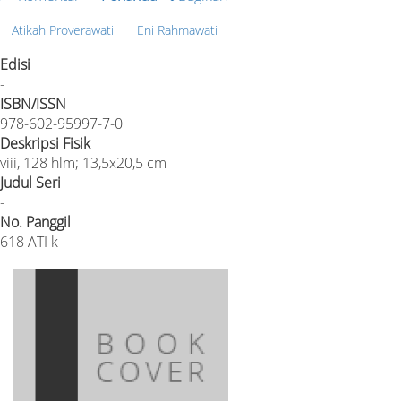
Atikah Proverawati
Eni Rahmawati
Edisi
-
ISBN/ISSN
978-602-95997-7-0
Deskripsi Fisik
viii, 128 hlm; 13,5x20,5 cm
Judul Seri
-
No. Panggil
618 ATI k