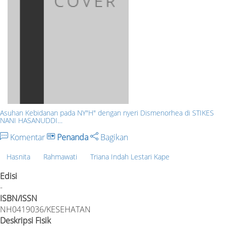
Asuhan Kebidanan pada NY"H" dengan nyeri Dismenorhea di STIKES
NANI HASANUDDI…
Komentar
Penanda
Bagikan
Hasnita
Rahmawati
Triana Indah Lestari Kape
Edisi
-
ISBN/ISSN
NH0419036/KESEHATAN
Deskripsi Fisik