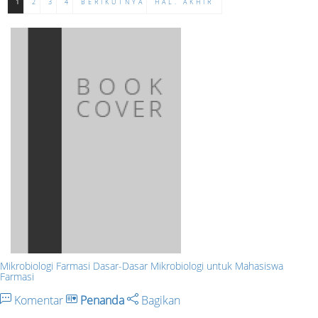
1
2
3
4
BERIKUTNYA
HAL. AKHIR
Mikrobiologi Farmasi Dasar-Dasar Mikrobiologi untuk Mahasiswa
Farmasi
Komentar
Penanda
Bagikan