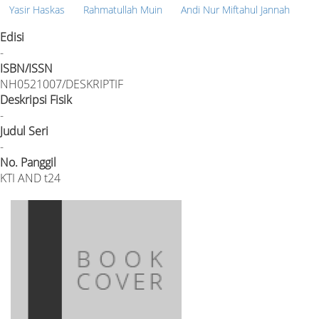
Yasir Haskas
Rahmatullah Muin
Andi Nur Miftahul Jannah
Edisi
-
ISBN/ISSN
NH0521007/DESKRIPTIF
Deskripsi Fisik
-
Judul Seri
-
No. Panggil
KTI AND t24