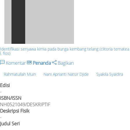
Identifikasi senyawa kimia pada bunga kembang telang (clitoria ternatea
l. flos)
Komentar
Penanda
Bagikan
Rahmatullah Muin
Nani Aprianti Natsir Djide
Syakila Syaidira
Edisi
-
ISBN/ISSN
NH0521049/DESKRIPTIF
Deskripsi Fisik
-
Judul Seri
-