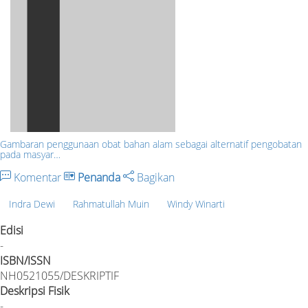
Gambaran penggunaan obat bahan alam sebagai alternatif pengobatan
pada masyar…
Komentar
Penanda
Bagikan
Indra Dewi
Rahmatullah Muin
Windy Winarti
Edisi
-
ISBN/ISSN
NH0521055/DESKRIPTIF
Deskripsi Fisik
-