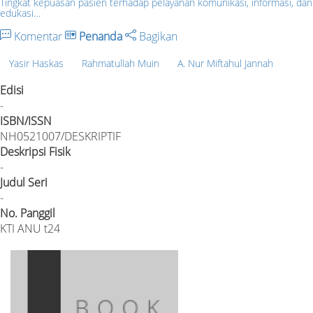
Tingkat kepuasan pasien terhadap pelayanan komunikasi, informasi, dan
edukasi…
Komentar
Penanda
Bagikan
Yasir Haskas
Rahmatullah Muin
A. Nur Miftahul Jannah
Edisi
-
ISBN/ISSN
NH0521007/DESKRIPTIF
Deskripsi Fisik
-
Judul Seri
-
No. Panggil
KTI ANU t24