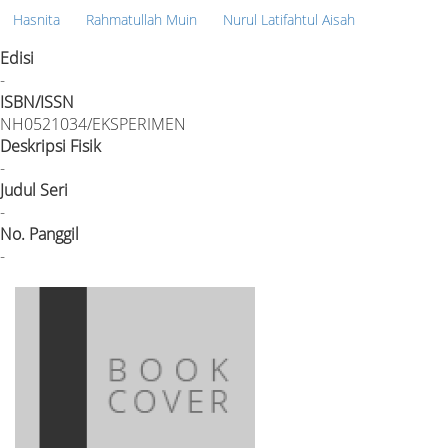
Hasnita
Rahmatullah Muin
Nurul Latifahtul Aisah
Edisi
-
ISBN/ISSN
NH0521034/EKSPERIMEN
Deskripsi Fisik
-
Judul Seri
-
No. Panggil
-