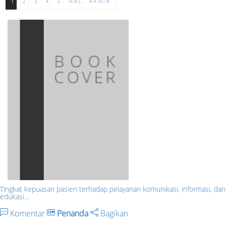
1
2
3
4
5
HAL. AKHIR
Tingkat kepuasan pasien terhadap pelayanan komunikasi, informasi, dan
edukasi…
Komentar
Penanda
Bagikan