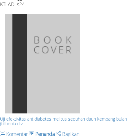
KTI ADI s24
Uji efektivitas antidiabetes melitus seduhan daun kembang bulan
(tithonia div…
Komentar
Penanda
Bagikan