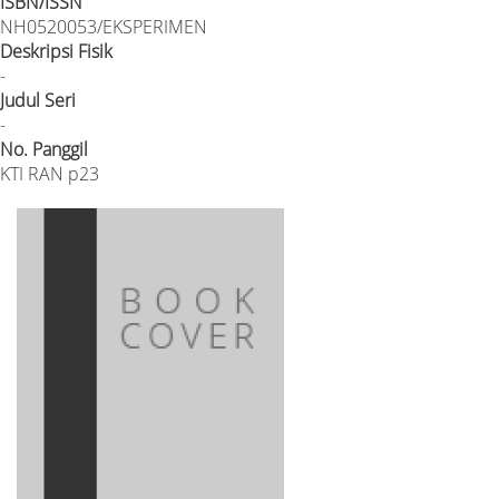
ISBN/ISSN
NH0520053/EKSPERIMEN
Deskripsi Fisik
-
Judul Seri
-
No. Panggil
KTI RAN p23