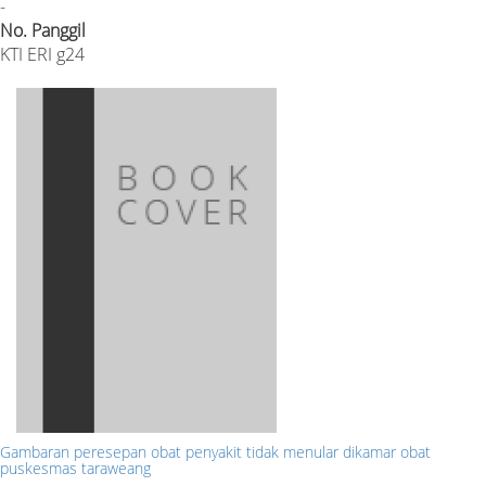
-
No. Panggil
KTI ERI g24
Gambaran peresepan obat penyakit tidak menular dikamar obat
puskesmas taraweang