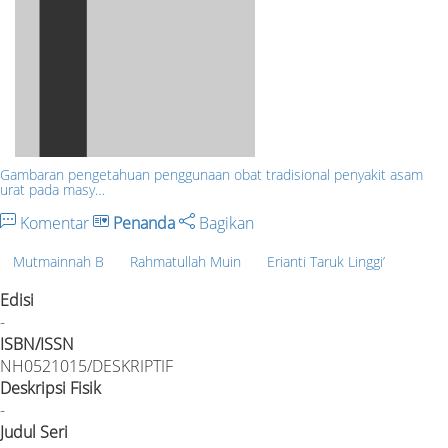
Gambaran pengetahuan penggunaan obat tradisional penyakit asam
urat pada masy…
Komentar
Penanda
Bagikan
Mutmainnah B
Rahmatullah Muin
Erianti Taruk Linggi’
Edisi
-
ISBN/ISSN
NH0521015/DESKRIPTIF
Deskripsi Fisik
-
Judul Seri