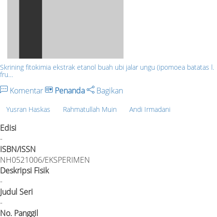
Skrining fitokimia ekstrak etanol buah ubi jalar ungu (ipomoea batatas l.
fru…
Komentar
Penanda
Bagikan
Yusran Haskas
Rahmatullah Muin
Andi Irmadani
Edisi
-
ISBN/ISSN
NH0521006/EKSPERIMEN
Deskripsi Fisik
-
Judul Seri
-
No. Panggil