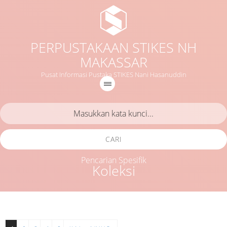
PERPUSTAKAAN STIKES NH
MAKASSAR
Pusat Informasi Pustaka STIKES Nani Hasanuddin
CARI
Pencarian Spesifik
Koleksi