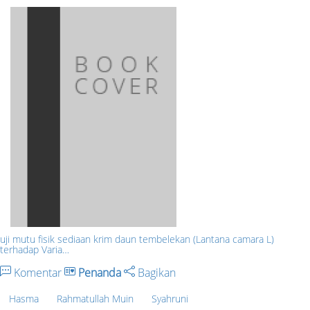
uji mutu fisik sediaan krim daun tembelekan (Lantana camara L)
terhadap Varia…
Komentar
Penanda
Bagikan
Hasma
Rahmatullah Muin
Syahruni