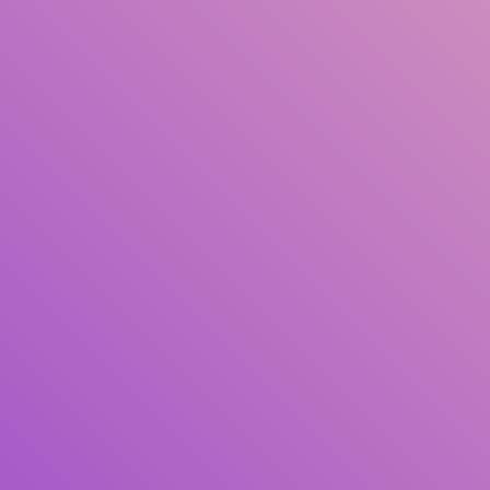
Judul
Pengarang
Subjek
ISBN/ISSN
Tipe Koleksi
Lokasi
GMD