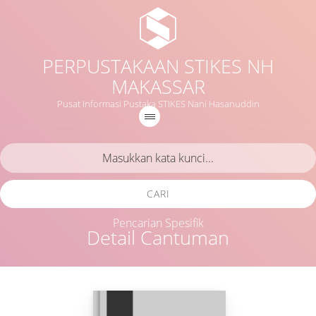
PERPUSTAKAAN STIKES NH
MAKASSAR
Pusat Informasi Pustaka STIKES Nani Hasanuddin
CARI
Pencarian Spesifik
Detail Cantuman