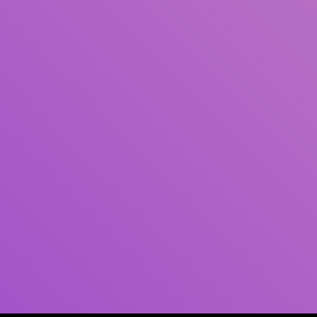
Pengarang
Subjek
ISBN/ISSN
Tipe Koleksi
Lokasi
GMD
Cari