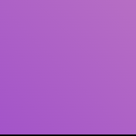
Pengarang
Subjek
ISBN/ISSN
Tipe Koleksi
Lokasi
GMD
Cari