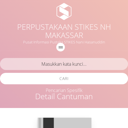
PERPUSTAKAAN STIKES NH
MAKASSAR
Pusat Informasi Pustaka STIKES Nani Hasanuddin
CARI
Pencarian Spesifik
Detail Cantuman