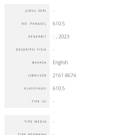
-
JUDUL SERI
610.5
NO. PANGGIL
:
.,
2023
PENERBIT
-
DESKRIPSI FISIK
English
BAHASA
2161-8674
ISBN/ISSN
610.5
KLASIFIKASI
-
TIPE ISI
-
TIPE MEDIA
-
TIPE PEMBAWA