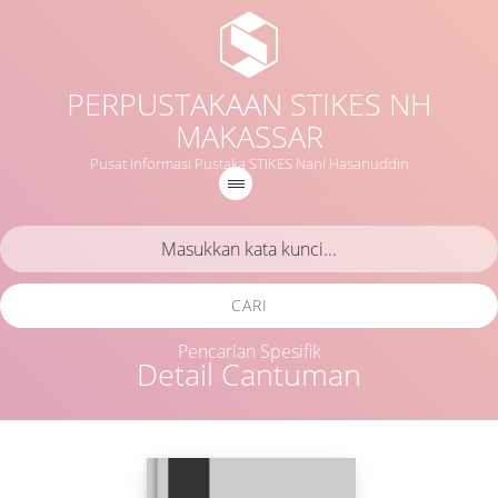
PERPUSTAKAAN STIKES NH
MAKASSAR
Pusat Informasi Pustaka STIKES Nani Hasanuddin
CARI
Pencarian Spesifik
Detail Cantuman