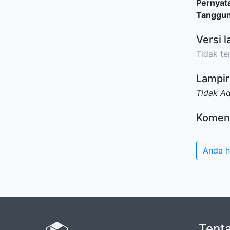
Pernyat
Tanggu
Versi l
Tidak ter
Lampir
Tidak A
Komen
Anda h
Tent