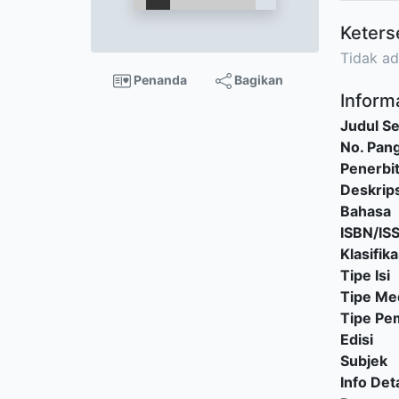
Keters
Tidak ad
Penanda
Bagikan
Informa
Judul Se
No. Pang
Penerbi
Deskrips
Bahasa
ISBN/IS
Klasifika
Tipe Isi
Tipe Me
Tipe P
Edisi
Subjek
Info Deta