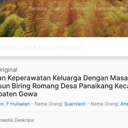
Beranda
Visitor
Informasi
Slims Info
Ber
riginal
n Keperawatan Keluarga Dengan Masala
sun Biring Romang Desa Panaikang Kec
paten Gowa
i. F Huliselan
- Nama Orang;
Suarnianti
- Nama Orang;
Ah
rsedia Deskripsi