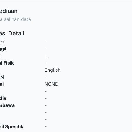
ediaan
a salinan data
si Detail
ri
-
gil
-
t
:
.,
i Fisik
-
English
SN
-
si
NONE
-
dia
-
embawa
-
-
-
il Spesifik
-