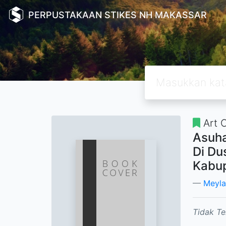
PERPUSTAKAAN STIKES NH MAKASSAR
Art O
Asuha
Di Du
Kabu
Meylan
Tidak Te