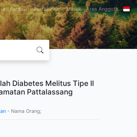
ita
Bantuan
Pustakawan
Masuk
Area Anggota
h Diabetes Melitus Tipe II
amatan Pattalassang
san
- Nama Orang;