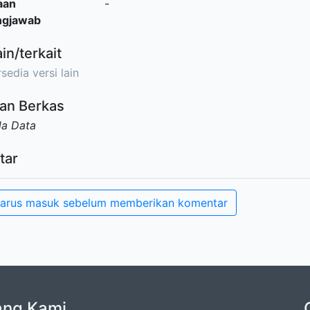
aan
-
ngjawab
ain/terkait
sedia versi lain
an Berkas
da Data
tar
arus masuk sebelum memberikan komentar
ang Kami