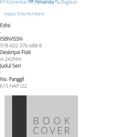
Komentar
Penanda
Bagikan
Happy Elda Murdiana
Edisi
-
ISBN/ISSN
978-602-376-688-8
Deskripsi Fisik
vi-242hlm
Judul Seri
-
No. Panggil
615 HAP i22