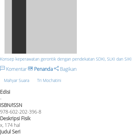
Konsep keperawatan gerontik dengan pendekatan SDKI, SLKI dan SIKI
Komentar
Penanda
Bagikan
Mahyar Suara
Tri Mochatini
Edisi
-
ISBN/ISSN
978-602-202-396-8
Deskripsi Fisik
x, 174 hal
Judul Seri