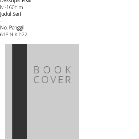
Deskripsi Fisik
iv -160hlm
Judul Seri
-
No. Panggil
618 NIK b22