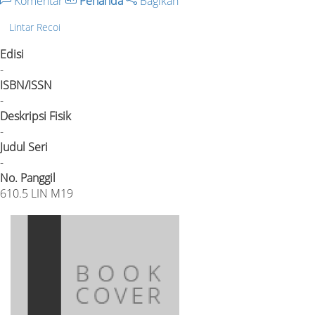
Komentar
Penanda
Bagikan
Lintar Recoi
Edisi
-
ISBN/ISSN
-
Deskripsi Fisik
-
Judul Seri
-
No. Panggil
610.5 LIN M19