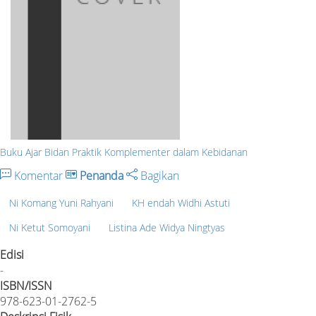
Buku Ajar Bidan Praktik Komplementer dalam Kebidanan
Komentar
Penanda
Bagikan
Ni Komang Yuni Rahyani
KH endah Widhi Astuti
Ni Ketut Somoyani
Listina Ade Widya Ningtyas
Edisi
-
ISBN/ISSN
978-623-01-2762-5