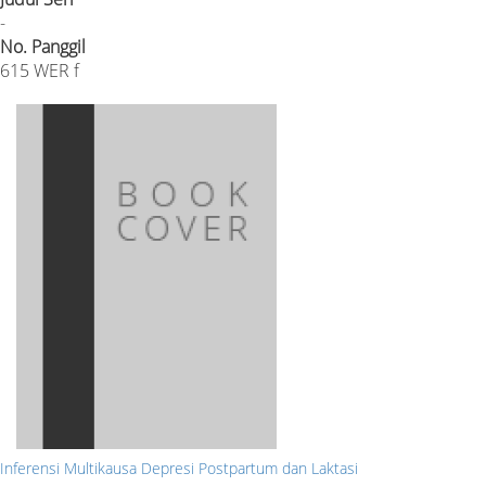
-
No. Panggil
615 WER f
Inferensi Multikausa Depresi Postpartum dan Laktasi