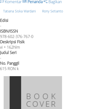
Komentar
Penanda
Bagikan
Tatiana Siska Wardani
Rony Setianto
Edisi
-
ISBN/ISSN
978-602-376-767-0
Deskripsi Fisik
vi + 162hlm
Judul Seri
-
No. Panggil
615 RON k