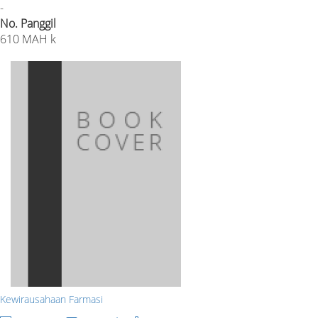
-
No. Panggil
610 MAH k
Kewirausahaan Farmasi