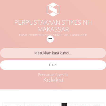
PERPUSTAKAAN STIKES NH
MAKASSAR
Pusat Informasi Pustaka STIKES Nani Hasanuddin
CARI
Pencarian Spesifik
Koleksi