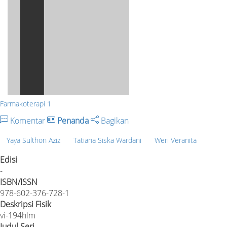
Farmakoterapi 1
Komentar
Penanda
Bagikan
Yaya Sulthon Aziz
Tatiana Siska Wardani
Weri Veranita
Edisi
-
ISBN/ISSN
978-602-376-728-1
Deskripsi Fisik
vi-194hlm
Judul Seri