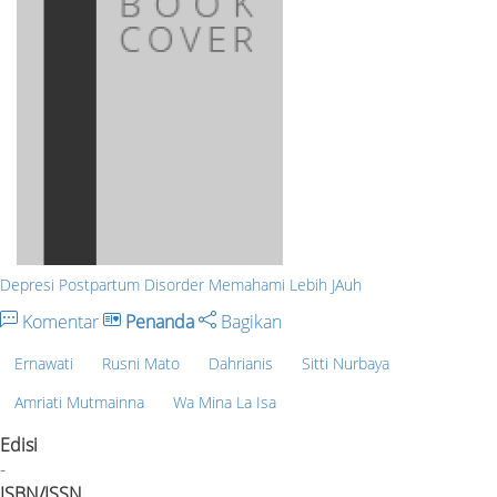
Depresi Postpartum Disorder Memahami Lebih JAuh
Komentar
Penanda
Bagikan
Ernawati
Rusni Mato
Dahrianis
Sitti Nurbaya
Amriati Mutmainna
Wa Mina La Isa
Edisi
-
ISBN/ISSN