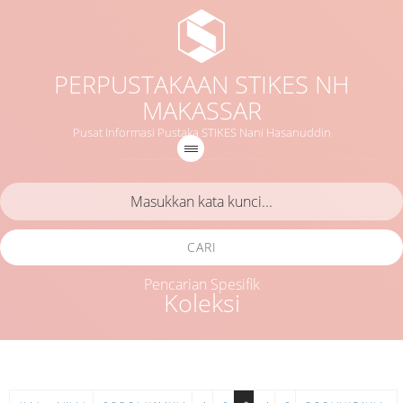
PERPUSTAKAAN STIKES NH
MAKASSAR
Pusat Informasi Pustaka STIKES Nani Hasanuddin
CARI
Pencarian Spesifik
Koleksi