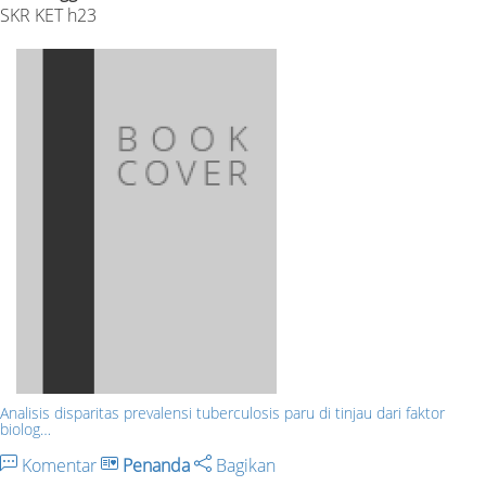
SKR KET h23
Analisis disparitas prevalensi tuberculosis paru di tinjau dari faktor
biolog…
Komentar
Penanda
Bagikan