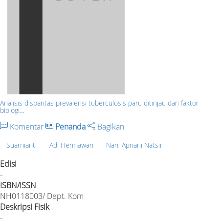
Analisis disparitas prevalensi tuberculosis paru ditinjau dari faktor
biologi…
Komentar
Penanda
Bagikan
Suarnianti
Adi Hermawan
Nani Apriani Natsir
Edisi
-
ISBN/ISSN
NH0118003/ Dept. Kom
Deskripsi Fisik
-