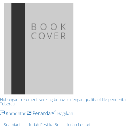
Hubungan treatment seeking behavior dengan quality of life penderita
Tubercul…
Komentar
Penanda
Bagikan
Suarnianti
Indah Restika Bn
Indah Lestari