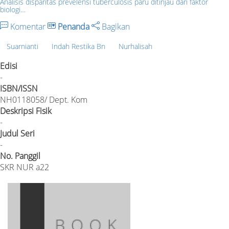
Analisis disparitas prevelensi tuberculosis paru ditinjau dari faktor
biologi…
Komentar
Penanda
Bagikan
Suarnianti
Indah Restika Bn
Nurhalisah
Edisi
-
ISBN/ISSN
NH0118058/ Dept. Kom
Deskripsi Fisik
-
Judul Seri
-
No. Panggil
SKR NUR a22