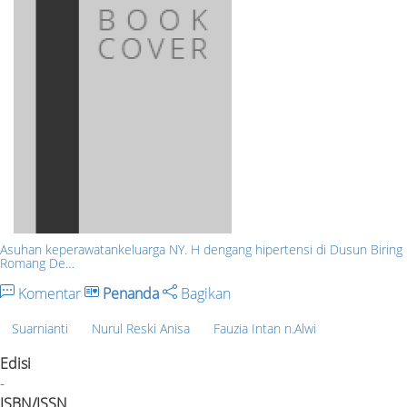
Asuhan keperawatankeluarga NY. H dengang hipertensi di Dusun Biring
Romang De…
Komentar
Penanda
Bagikan
Suarnianti
Nurul Reski Anisa
Fauzia Intan n.Alwi
Edisi
-
ISBN/ISSN