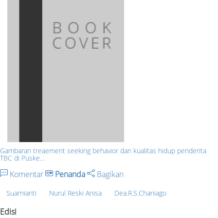
Gambaran treaement seeking behavior dan kualitas hidup penderita
TBC di Puske…
Komentar
Penanda
Bagikan
Suarnianti
Nurul Reski Anisa
Dea.R.S.Chaniago
Edisi