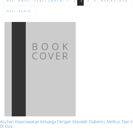
HAL. AWAL
SEBELUMNYA
1
2
3
4
5
BERIKUTNYA
HAL. AKHIR
Asuhan Keperawatan Keluarga Dengan Masalah Diabetes Melitus Tipe II
Di Dus…