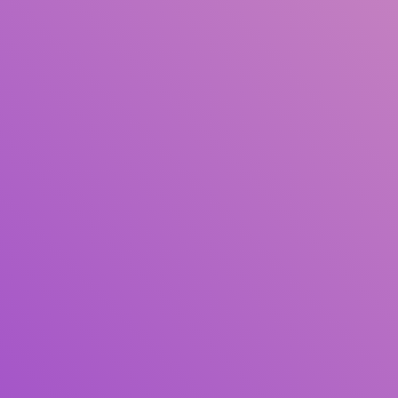
Pengarang
Subjek
ISBN/ISSN
Tipe Koleksi
Lokasi
GMD
Cari