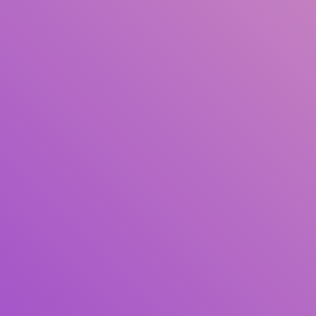
Pengarang
Subjek
ISBN/ISSN
Tipe Koleksi
Lokasi
GMD
Cari