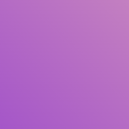
Pengarang
Subjek
ISBN/ISSN
Tipe Koleksi
Lokasi
GMD
Cari