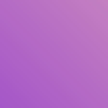
Pengarang
Subjek
ISBN/ISSN
Tipe Koleksi
Lokasi
GMD
Cari