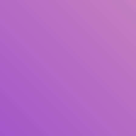
Pengarang
Subjek
ISBN/ISSN
Tipe Koleksi
Lokasi
GMD
Cari